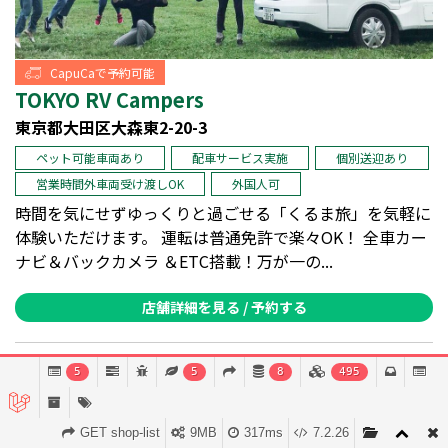
CapuCaで予約可能
TOKYO RV Campers
東京都大田区大森東2-20-3
ペット可能車両あり
配車サービス実施
個別送迎あり
営業時間外車両受け渡しOK
外国人可
時間を気にせずゆっくりと過ごせる「くるま旅」を気軽に
体験いただけます。 運転は普通免許で楽々OK！ 全車カー
ナビ＆バックカメラ ＆ETC搭載！万が一の...
店舗詳細を見る / 予約する
5
5
8
495
GET shop-list
9MB
317ms
7.2.26