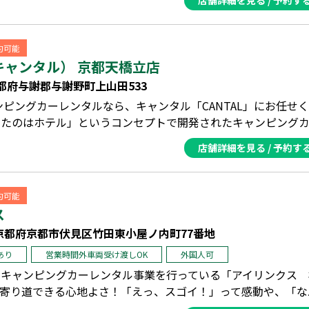
店舗詳細を見る / 予約す
予約可能
（キャンタル） 京都天橋立店
1 京都府与謝郡与謝野町上山田533
ンピングカーレンタルなら、キャンタル「CANTAL」にお任せ
たのはホテル」というコンセプトで開発されたキャンピングカ..
店舗詳細を見る / 予約す
予約可能
ス
8 京都府京都市伏見区竹田東小屋ノ内町77番地
あり
営業時間外車両受け渡しOK
外国人可
でキャンピングカーレンタル事業を行っている「アイリンクス 
寄り道できる心地よさ！「えっ、スゴイ！」って感動や、「な..