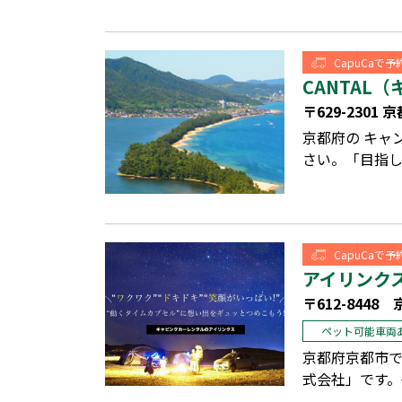
CapuCaで
CANTAL
〒629-230
京都府の キャ
さい。「目指し
CapuCaで
アイリンク
〒612-844
ペット可能車両
京都府京都市
式会社」です。